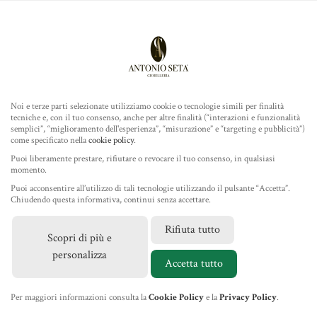
Antonio Seta Gioielleria
ROLEX
COLLEZIONE
Noi e terze parti selezionate utilizziamo cookie o tecnologie simili per finalità
tecniche e, con il tuo consenso, anche per altre finalità (“interazioni e funzionalità
TUDOR
semplici”, “miglioramento dell'esperienza”, “misurazione” e “targeting e pubblicità”)
come specificato nella
cookie policy
.
Home
/
Gioielleria
/
Gioielli Dada Arrigoni
/ Anello in Oro
GIOIELLERIA
Puoi liberamente prestare, rifiutare o revocare il tuo consenso, in qualsiasi
Rosa e Diamanti
momento.
Puoi acconsentire all’utilizzo di tali tecnologie utilizzando il pulsante “Accetta”.
IL NEGOZIO
Chiudendo questa informativa, continui senza accettare.
Rifiuta tutto
Scopri di più e
MARCHI
personalizza
Accetta tutto
NEWS
Per maggiori informazioni consulta la
Cookie Policy
e la
Privacy Policy
.