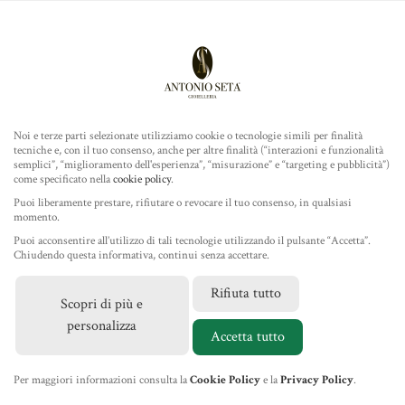
Antonio Seta Gioielleria
ROLEX
COLLEZIONE
Noi e terze parti selezionate utilizziamo cookie o tecnologie simili per finalità
tecniche e, con il tuo consenso, anche per altre finalità (“interazioni e funzionalità
TUDOR
semplici”, “miglioramento dell'esperienza”, “misurazione” e “targeting e pubblicità”)
come specificato nella
cookie policy
.
Home
/
Gioielleria
/
Gioielli Dada Arrigoni
/ Collana in Oro
GIOIELLERIA
Puoi liberamente prestare, rifiutare o revocare il tuo consenso, in qualsiasi
Rosa Diamanti e Rubini
momento.
Puoi acconsentire all’utilizzo di tali tecnologie utilizzando il pulsante “Accetta”.
IL NEGOZIO
Chiudendo questa informativa, continui senza accettare.
Rifiuta tutto
Scopri di più e
MARCHI
personalizza
Accetta tutto
NEWS
Per maggiori informazioni consulta la
Cookie Policy
e la
Privacy Policy
.