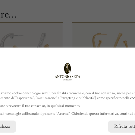
are…
lizziamo cookie o tecnologie simili per finalità tecniche e, con il tuo consenso, anche per alt
amento dell'esperienza”, “misurazione” e “targeting e pubblicità”) come specificato nella
coo
IOIELLI MARCO
GIOIELLI MARCO
tare o revocare il tuo consenso, in qualsiasi momento.
ICEGO
BICEGO
 tali tecnologie utilizzando il pulsante “Accetta”. Chiudendo questa informativa, continui s
recchini Marrakech
Orecchini Marrakech
alizza
Rifiuta tut
€
4.300,00
€
2.300,00