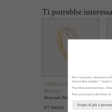
Ti potrebbe interess
Noi e terze parti selezionate uti
funzionalità semplici”, “miglior
GIOIELLI MARCO
G
Puoi liberamente prestare, rifiu
BICEGO
B
Puoi acconsentire all’utilizzo di
Bracciale Marrakech
O
Scopri di più e person
€
7.200,00