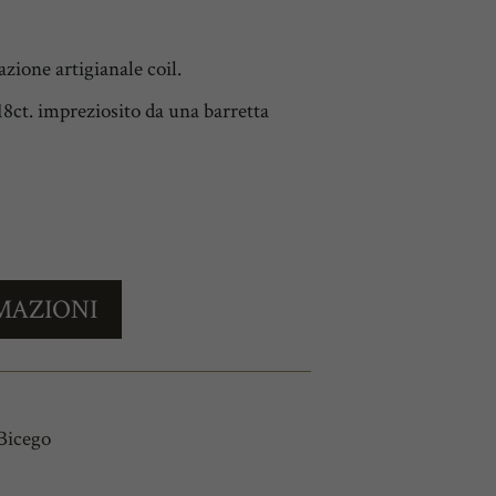
azione artigianale coil.
 18ct. impreziosito da una barretta
MAZIONI
Bicego