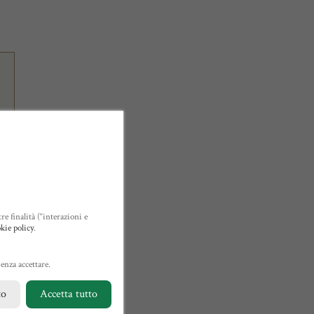
re finalità (“interazioni e
kie policy
.
enza accettare.
to
Accetta tutto