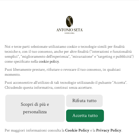
Antonio Seta Gioielleria
ROLEX
COLLEZIONE
Noi e terze parti selezionate utilizziamo cookie o tecnologie simili per finalità
tecniche e, con il tuo consenso, anche per altre finalità (“interazioni e funzionalità
TUDOR
semplici”, “miglioramento dell'esperienza”, “misurazione” e “targeting e pubblicità”)
come specificato nella
cookie policy
.
Home
/
Gioielleria
/
Gioielli Marco Bicego
/ Collana
GIOIELLERIA
Puoi liberamente prestare, rifiutare o revocare il tuo consenso, in qualsiasi
Marrakech
momento.
Puoi acconsentire all’utilizzo di tali tecnologie utilizzando il pulsante “Accetta”.
IL NEGOZIO
Chiudendo questa informativa, continui senza accettare.
Rifiuta tutto
Scopri di più e
MARCHI
personalizza
Accetta tutto
NEWS
Per maggiori informazioni consulta la
Cookie Policy
e la
Privacy Policy
.