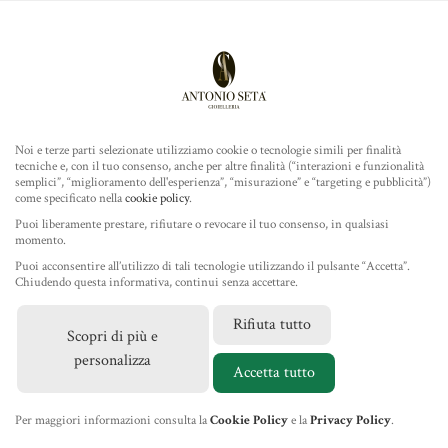
Antonio Seta Gioielleria
ROLEX
COLLEZIONE
Noi e terze parti selezionate utilizziamo cookie o tecnologie simili per finalità
tecniche e, con il tuo consenso, anche per altre finalità (“interazioni e funzionalità
TUDOR
semplici”, “miglioramento dell'esperienza”, “misurazione” e “targeting e pubblicità”)
come specificato nella
cookie policy
.
Home
/
Gioielleria
/
Gioielli Marco Bicego
/ Orecchini
GIOIELLERIA
Puoi liberamente prestare, rifiutare o revocare il tuo consenso, in qualsiasi
Lunaria
momento.
Puoi acconsentire all’utilizzo di tali tecnologie utilizzando il pulsante “Accetta”.
IL NEGOZIO
Chiudendo questa informativa, continui senza accettare.
Rifiuta tutto
Scopri di più e
MARCHI
personalizza
Accetta tutto
NEWS
Per maggiori informazioni consulta la
Cookie Policy
e la
Privacy Policy
.