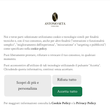
Antonio Seta Gioielleria
ROLEX
COLLEZIONE
Noi e terze parti selezionate utilizziamo cookie o tecnologie simili per finalità
tecniche e, con il tuo consenso, anche per altre finalità (“interazioni e funzionalità
TUDOR
semplici”, “miglioramento dell'esperienza”, “misurazione” e “targeting e pubblicità”)
come specificato nella
cookie policy
.
Home
/
Gioielleria
/
Gioielli Marco Bicego
/ Orecchini Masai
GIOIELLERIA
Puoi liberamente prestare, rifiutare o revocare il tuo consenso, in qualsiasi
momento.
Puoi acconsentire all’utilizzo di tali tecnologie utilizzando il pulsante “Accetta”.
IL NEGOZIO
Chiudendo questa informativa, continui senza accettare.
Rifiuta tutto
Scopri di più e
MARCHI
personalizza
Accetta tutto
NEWS
Per maggiori informazioni consulta la
Cookie Policy
e la
Privacy Policy
.