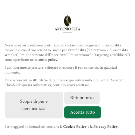
Antonio Seta Gioielleria
ROLEX
COLLEZIONE
Noi e terze parti selezionate utilizziamo cookie o tecnologie simili per finalità
tecniche e, con il tuo consenso, anche per altre finalità (“interazioni e funzionalità
TUDOR
semplici”, “miglioramento dell'esperienza”, “misurazione” e “targeting e pubblicità”)
come specificato nella
cookie policy
.
Home
/
Gioielleria
/
Gioielli Marco Bicego
/ Orecchini
GIOIELLERIA
Puoi liberamente prestare, rifiutare o revocare il tuo consenso, in qualsiasi
Paradise
momento.
Puoi acconsentire all’utilizzo di tali tecnologie utilizzando il pulsante “Accetta”.
IL NEGOZIO
Chiudendo questa informativa, continui senza accettare.
Rifiuta tutto
Scopri di più e
MARCHI
personalizza
Accetta tutto
NEWS
Per maggiori informazioni consulta la
Cookie Policy
e la
Privacy Policy
.