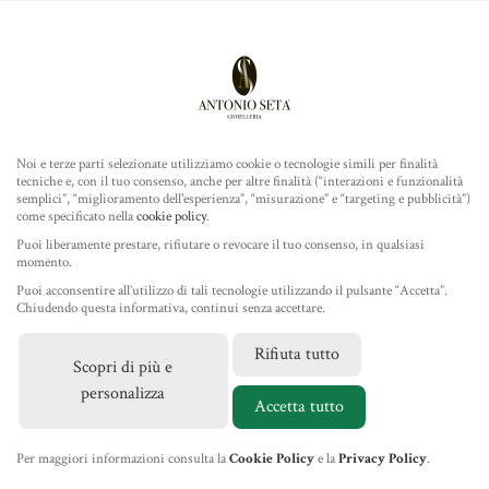
Antonio Seta Gioielleria
ROLEX
COLLEZIONE
Noi e terze parti selezionate utilizziamo cookie o tecnologie simili per finalità
tecniche e, con il tuo consenso, anche per altre finalità (“interazioni e funzionalità
TUDOR
semplici”, “miglioramento dell'esperienza”, “misurazione” e “targeting e pubblicità”)
come specificato nella
cookie policy
.
Home
/
Gioielleria
/
Gioielli Marco Gerbella
/ Collana Cuore
GIOIELLERIA
Puoi liberamente prestare, rifiutare o revocare il tuo consenso, in qualsiasi
Filo Oro Oro Rosa
momento.
Puoi acconsentire all’utilizzo di tali tecnologie utilizzando il pulsante “Accetta”.
IL NEGOZIO
Chiudendo questa informativa, continui senza accettare.
Rifiuta tutto
Scopri di più e
MARCHI
personalizza
Accetta tutto
NEWS
Per maggiori informazioni consulta la
Cookie Policy
e la
Privacy Policy
.