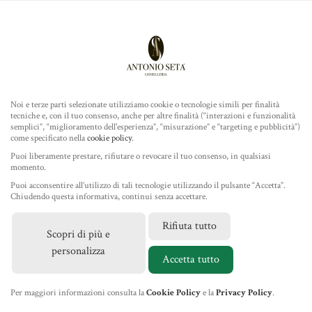
Antonio Seta Gioielleria
ROLEX
COLLEZIONE
Noi e terze parti selezionate utilizziamo cookie o tecnologie simili per finalità
tecniche e, con il tuo consenso, anche per altre finalità (“interazioni e funzionalità
TUDOR
semplici”, “miglioramento dell'esperienza”, “misurazione” e “targeting e pubblicità”)
come specificato nella
cookie policy
.
Home
/
Gioielleria
/
Ponte Vecchio Gioielli
/ Bracciale in Oro
GIOIELLERIA
Puoi liberamente prestare, rifiutare o revocare il tuo consenso, in qualsiasi
Giallo Oro Bianco e Diamanti
momento.
Puoi acconsentire all’utilizzo di tali tecnologie utilizzando il pulsante “Accetta”.
IL NEGOZIO
Chiudendo questa informativa, continui senza accettare.
Rifiuta tutto
Scopri di più e
MARCHI
personalizza
Accetta tutto
NEWS
Per maggiori informazioni consulta la
Cookie Policy
e la
Privacy Policy
.