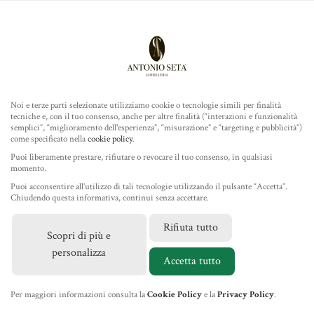
Antonio Seta Gioielleria
ROLEX
COLLEZIONE
Noi e terze parti selezionate utilizziamo cookie o tecnologie simili per finalità
tecniche e, con il tuo consenso, anche per altre finalità (“interazioni e funzionalità
TUDOR
semplici”, “miglioramento dell'esperienza”, “misurazione” e “targeting e pubblicità”)
come specificato nella
cookie policy
.
Home
/
Gioielleria
/
Ponte Vecchio Gioielli
/ Bracciale Tennis
GIOIELLERIA
Puoi liberamente prestare, rifiutare o revocare il tuo consenso, in qualsiasi
in Oro Rosa e Diamanti
momento.
Puoi acconsentire all’utilizzo di tali tecnologie utilizzando il pulsante “Accetta”.
IL NEGOZIO
Chiudendo questa informativa, continui senza accettare.
Rifiuta tutto
Scopri di più e
MARCHI
personalizza
Accetta tutto
NEWS
Per maggiori informazioni consulta la
Cookie Policy
e la
Privacy Policy
.