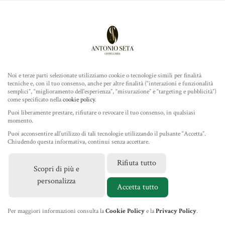
Antonio Seta Gioielleria
ROLEX
COLLEZIONE
Noi e terze parti selezionate utilizziamo cookie o tecnologie simili per finalità
tecniche e, con il tuo consenso, anche per altre finalità (“interazioni e funzionalità
TUDOR
semplici”, “miglioramento dell'esperienza”, “misurazione” e “targeting e pubblicità”)
come specificato nella
cookie policy
.
Home
/
Gioielleria
/
Ponte Vecchio Gioielli
/ Girocollo con
GIOIELLERIA
Puoi liberamente prestare, rifiutare o revocare il tuo consenso, in qualsiasi
Pendente in Oro Giallo con Diamanti e Quarzo Citrino
momento.
Puoi acconsentire all’utilizzo di tali tecnologie utilizzando il pulsante “Accetta”.
IL NEGOZIO
Chiudendo questa informativa, continui senza accettare.
Rifiuta tutto
Scopri di più e
MARCHI
personalizza
Accetta tutto
NEWS
Per maggiori informazioni consulta la
Cookie Policy
e la
Privacy Policy
.