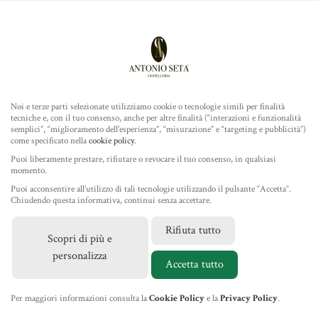
Antonio Seta Gioielleria
ROLEX
COLLEZIONE
Noi e terze parti selezionate utilizziamo cookie o tecnologie simili per finalità
tecniche e, con il tuo consenso, anche per altre finalità (“interazioni e funzionalità
TUDOR
semplici”, “miglioramento dell'esperienza”, “misurazione” e “targeting e pubblicità”)
come specificato nella
cookie policy
.
Home
/
Gioielleria
/
Ponte Vecchio Gioielli
/ Girocollo in Oro
GIOIELLERIA
Puoi liberamente prestare, rifiutare o revocare il tuo consenso, in qualsiasi
Rosa con Diamanti Bianchi e Diamanti Brown
momento.
Puoi acconsentire all’utilizzo di tali tecnologie utilizzando il pulsante “Accetta”.
IL NEGOZIO
Chiudendo questa informativa, continui senza accettare.
Rifiuta tutto
Scopri di più e
MARCHI
personalizza
Accetta tutto
NEWS
Per maggiori informazioni consulta la
Cookie Policy
e la
Privacy Policy
.