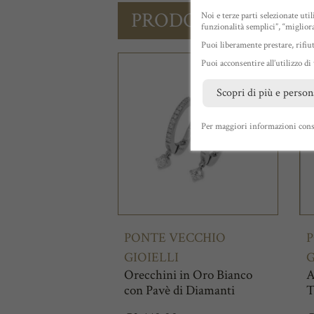
PRODOTTI CORREL
Noi e terze parti selezionate uti
funzionalità semplici”, “miglior
Puoi liberamente prestare, rifiu
Puoi acconsentire all’utilizzo di
Scopri di più e person
Per maggiori informazioni cons
PONTE VECCHIO
P
GIOIELLI
G
Orecchini in Oro Bianco
A
con Pavè di Diamanti
T