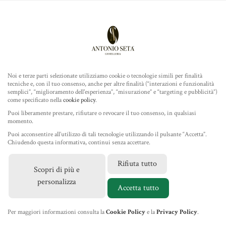
Antonio Seta Gioielleria
ROLEX
Noi e terze parti selezionate utilizziamo cookie o tecnologie simili per finalità
tecniche e, con il tuo consenso, anche per altre finalità (“interazioni e funzionalità
TUDOR
semplici”, “miglioramento dell'esperienza”, “misurazione” e “targeting e pubblicità”)
come specificato nella
cookie policy
.
GIOIELLERIA
Puoi liberamente prestare, rifiutare o revocare il tuo consenso, in qualsiasi
momento.
Puoi acconsentire all’utilizzo di tali tecnologie utilizzando il pulsante “Accetta”.
IL NEGOZIO
Chiudendo questa informativa, continui senza accettare.
Rifiuta tutto
Scopri di più e
MARCHI
personalizza
Accetta tutto
NEWS
Per maggiori informazioni consulta la
Cookie Policy
e la
Privacy Policy
.