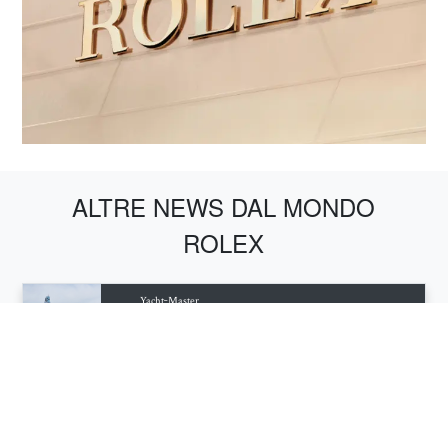
ALTRE NEWS DAL MONDO
ROLEX
Yacht‑Master
SailGP
Rolex e il golf
Rolex e The Open