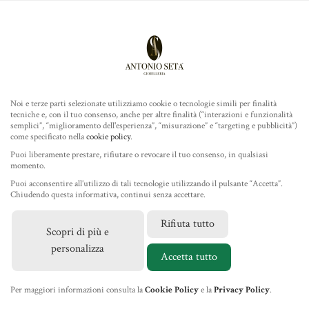
Antonio Seta Gioielleria
ROLEX
Noi e terze parti selezionate utilizziamo cookie o tecnologie simili per finalità
tecniche e, con il tuo consenso, anche per altre finalità (“interazioni e funzionalità
TUDOR
semplici”, “miglioramento dell'esperienza”, “misurazione” e “targeting e pubblicità”)
BLACK BAY 68
come specificato nella
cookie policy
.
GIOIELLERIA
Puoi liberamente prestare, rifiutare o revocare il tuo consenso, in qualsiasi
momento.
Puoi acconsentire all’utilizzo di tali tecnologie utilizzando il pulsante “Accetta”.
IL NEGOZIO
Chiudendo questa informativa, continui senza accettare.
Rifiuta tutto
Scopri di più e
MARCHI
personalizza
FILTRA PER COLLEZIONE
Accetta tutto
NEWS
Per maggiori informazioni consulta la
Cookie Policy
e la
Privacy Policy
.
Black Bay 68