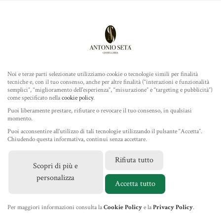
Antonio Seta Gioielleria
ROLEX
MENU
Noi e terze parti selezionate utilizziamo cookie o tecnologie simili per finalità
tecniche e, con il tuo consenso, anche per altre finalità (“interazioni e funzionalità
TUDOR
semplici”, “miglioramento dell'esperienza”, “misurazione” e “targeting e pubblicità”)
come specificato nella
cookie policy
.
GIOIELLERIA
Puoi liberamente prestare, rifiutare o revocare il tuo consenso, in qualsiasi
momento.
NOVITÀ
Puoi acconsentire all’utilizzo di tali tecnologie utilizzando il pulsante “Accetta”.
2025
IL NEGOZIO
Chiudendo questa informativa, continui senza accettare.
Rifiuta tutto
Scopri di più e
MARCHI
personalizza
Accetta tutto
NEWS
Per maggiori informazioni consulta la
Cookie Policy
e la
Privacy Policy
.