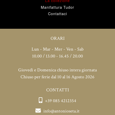
La collezione
Manifattura Tudor
Contattaci
ORARI
Lun - Mar - Mer - Ven - Sab
10.00 / 13.00 - 16.45 / 20.00
Giovedì e Domenica chiuso intera giornata
Chiuso per ferie dal 10 al 16 Agosto 2026
CONTATTI
+39 085 4212354
info@antonioseta.it