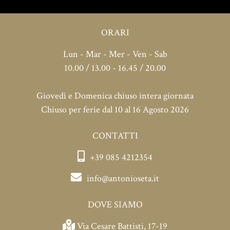
ORARI
Lun - Mar - Mer - Ven - Sab
10.00 / 13.00 - 16.45 / 20.00
Giovedì e Domenica chiuso intera giornata
Chiuso per ferie dal 10 al 16 Agosto 2026
CONTATTI
+39 085 4212354
info@antonioseta.it
DOVE SIAMO
Via Cesare Battisti, 17-19