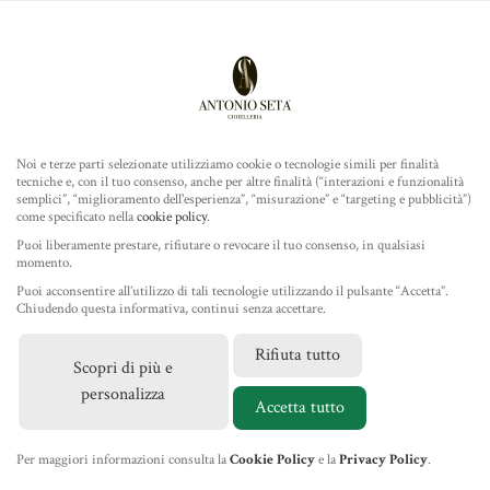
Antonio Seta Gioielleria
ROLEX
MENU
Noi e terze parti selezionate utilizziamo cookie o tecnologie simili per finalità
tecniche e, con il tuo consenso, anche per altre finalità (“interazioni e funzionalità
TUDOR
semplici”, “miglioramento dell'esperienza”, “misurazione” e “targeting e pubblicità”)
come specificato nella
cookie policy
.
GIOIELLERIA
Puoi liberamente prestare, rifiutare o revocare il tuo consenso, in qualsiasi
momento.
Puoi acconsentire all’utilizzo di tali tecnologie utilizzando il pulsante “Accetta”.
IL NEGOZIO
Chiudendo questa informativa, continui senza accettare.
Rifiuta tutto
Scopri di più e
MARCHI
personalizza
Accetta tutto
NEWS
Per maggiori informazioni consulta la
Cookie Policy
e la
Privacy Policy
.