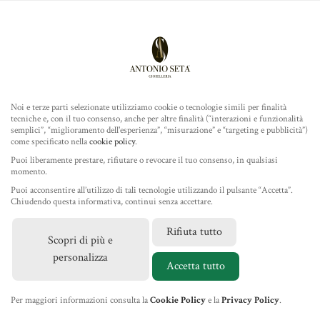
Antonio Seta Gioielleria
ROLEX
MENU
Noi e terze parti selezionate utilizziamo cookie o tecnologie simili per finalità
tecniche e, con il tuo consenso, anche per altre finalità (“interazioni e funzionalità
TUDOR
semplici”, “miglioramento dell'esperienza”, “misurazione” e “targeting e pubblicità”)
come specificato nella
cookie policy
.
GIOIELLERIA
Puoi liberamente prestare, rifiutare o revocare il tuo consenso, in qualsiasi
momento.
Puoi acconsentire all’utilizzo di tali tecnologie utilizzando il pulsante “Accetta”.
IL NEGOZIO
Chiudendo questa informativa, continui senza accettare.
Rifiuta tutto
Scopri di più e
MARCHI
personalizza
Accetta tutto
NEWS
Per maggiori informazioni consulta la
Cookie Policy
e la
Privacy Policy
.