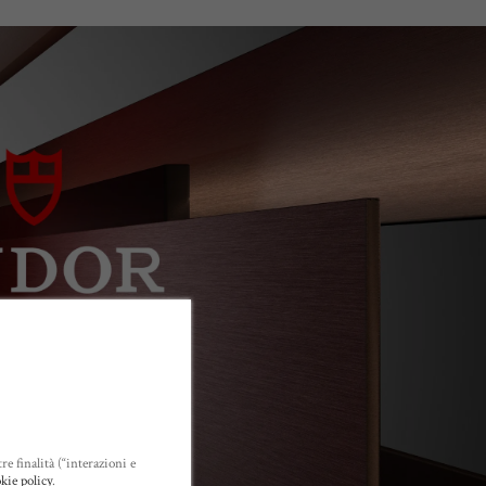
re finalità (“interazioni e
kie policy
.