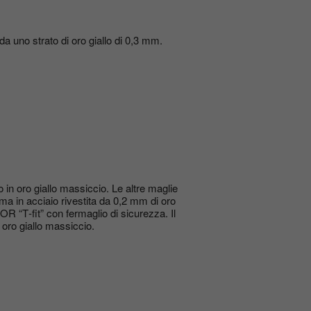
 da uno strato di oro giallo di 0,3 mm.
o in oro giallo massiccio. Le altre maglie
ima in acciaio rivestita da 0,2 mm di oro
R “T‑fit” con fermaglio di sicurezza. Il
n oro giallo massiccio.