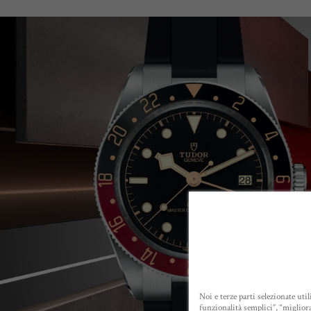
Noi e terze parti selezionate uti
funzionalità semplici”, “miglior