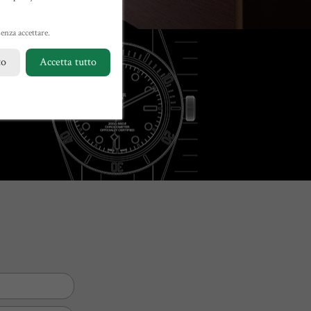
enza accettare.
to
Accetta tutto