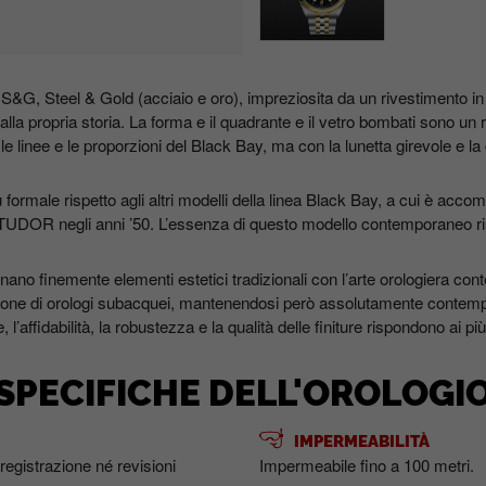
&G, Steel & Gold (acciaio e oro), impreziosita da un rivestimento in oro 
a propria storia. La forma e il quadrante e il vetro bombati sono un 
nee e le proporzioni del Black Bay, ma con la lunetta girevole e la cor
formale rispetto agli altri modelli della linea Black Bay, a cui è accom
a TUDOR negli anni ’50. L’essenza di questo modello contemporaneo ri
inano finemente elementi estetici tradizionali con l’arte orologiera 
one di orologi subacquei, mantenendosi però assolutamente contemp
 l’affidabilità, la robustezza e la qualità delle finiture rispondono ai più 
SPECIFICHE DELL'OROLOGI
IMPERMEABILITÀ
registrazione né revisioni
Impermeabile fino a 100 metri.