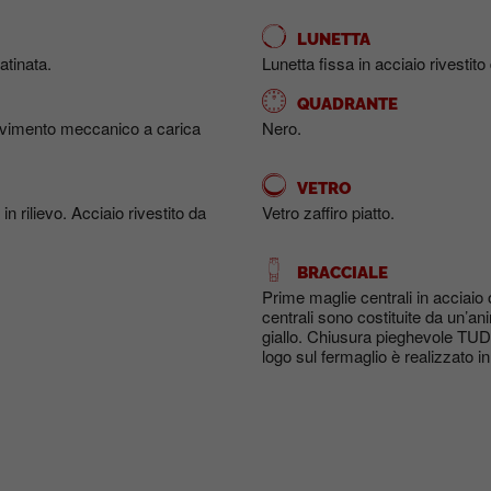
LUNETTA
atinata.
Lunetta fissa in acciaio rivestito
QUADRANTE
vimento meccanico a carica
Nero.
VETRO
 rilievo. Acciaio rivestito da
Vetro zaffiro piatto.
BRACCIALE
Prime maglie centrali in acciaio 
centrali sono costituite da un’an
giallo. Chiusura pieghevole TUDO
logo sul fermaglio è realizzato i