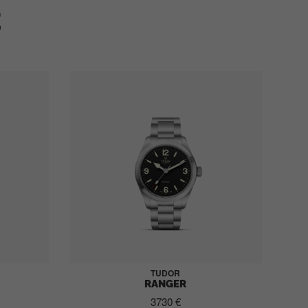
E
TUDOR
RANGER
3730 €