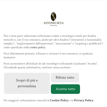
Antonio Seta Gioielleria
ROLEX
ORARI
Noi e terze parti selezionate utilizziamo cookie o tecnologie simili per finalità
tecniche e, con il tuo consenso, anche per altre finalità (“interazioni e funzionalità
TUDOR
Lun - Mar - Mer - Ven - Sab
semplici”, “miglioramento dell'esperienza”, “misurazione” e “targeting e pubblicità”)
10.00 / 13.00 - 16.45 / 20.00
come specificato nella
cookie policy
.
GIOIELLERIA
Puoi liberamente prestare, rifiutare o revocare il tuo consenso, in qualsiasi
momento.
Giovedì e Domenica chiuso intera giornata
Puoi acconsentire all’utilizzo di tali tecnologie utilizzando il pulsante “Accetta”.
Chiuso per ferie dal 10 al 16 Agosto 2026
IL NEGOZIO
Chiudendo questa informativa, continui senza accettare.
Rifiuta tutto
CONTATTI
Scopri di più e
MARCHI
personalizza
+39 085 4212354
Accetta tutto
NEWS
info@antonioseta.it
Per maggiori informazioni consulta la
Cookie Policy
e la
Privacy Policy
.