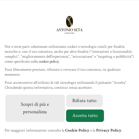
Antonio Seta Gioielleria
ROLEX
ORARI
Noi e terze parti selezionate utilizziamo cookie o tecnologie simili per finalità
tecniche e, con il tuo consenso, anche per altre finalità (“interazioni e funzionalità
TUDOR
Lun - Mar - Mer - Ven - Sab
semplici”, “miglioramento dell'esperienza”, “misurazione” e “targeting e pubblicità”)
10.00 / 13.00 - 16.45 / 20.00
come specificato nella
cookie policy
.
GIOIELLERIA
Puoi liberamente prestare, rifiutare o revocare il tuo consenso, in qualsiasi
momento.
Giovedì e Domenica chiuso intera giornata
Puoi acconsentire all’utilizzo di tali tecnologie utilizzando il pulsante “Accetta”.
Chiuso per ferie dal 10 al 16 Agosto 2026
IL NEGOZIO
Chiudendo questa informativa, continui senza accettare.
Rifiuta tutto
CONTATTI
Scopri di più e
MARCHI
personalizza
+39 085 4212354
Accetta tutto
NEWS
info@antonioseta.it
Per maggiori informazioni consulta la
Cookie Policy
e la
Privacy Policy
.