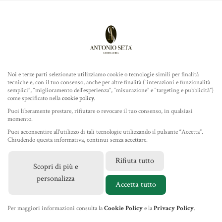
Antonio Seta Gioielleria
ROLEX
ORARI
Noi e terze parti selezionate utilizziamo cookie o tecnologie simili per finalità
tecniche e, con il tuo consenso, anche per altre finalità (“interazioni e funzionalità
TUDOR
Lun - Mar - Mer - Ven - Sab
semplici”, “miglioramento dell'esperienza”, “misurazione” e “targeting e pubblicità”)
10.00 / 13.00 - 16.45 / 20.00
come specificato nella
cookie policy
.
GIOIELLERIA
Puoi liberamente prestare, rifiutare o revocare il tuo consenso, in qualsiasi
momento.
Giovedì e Domenica chiuso intera giornata
Puoi acconsentire all’utilizzo di tali tecnologie utilizzando il pulsante “Accetta”.
Chiuso per ferie dal 10 al 16 Agosto 2026
IL NEGOZIO
Chiudendo questa informativa, continui senza accettare.
Rifiuta tutto
CONTATTI
Scopri di più e
MARCHI
personalizza
+39 085 4212354
Accetta tutto
NEWS
info@antonioseta.it
Per maggiori informazioni consulta la
Cookie Policy
e la
Privacy Policy
.