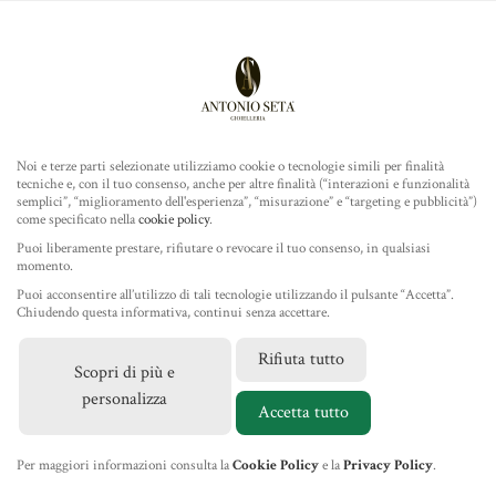
Antonio Seta Gioielleria
ROLEX
MENU
Noi e terze parti selezionate utilizziamo cookie o tecnologie simili per finalità
tecniche e, con il tuo consenso, anche per altre finalità (“interazioni e funzionalità
TUDOR
semplici”, “miglioramento dell'esperienza”, “misurazione” e “targeting e pubblicità”)
come specificato nella
cookie policy
.
GIOIELLERIA
Puoi liberamente prestare, rifiutare o revocare il tuo consenso, in qualsiasi
momento.
Puoi acconsentire all’utilizzo di tali tecnologie utilizzando il pulsante “Accetta”.
IL NEGOZIO
Chiudendo questa informativa, continui senza accettare.
Rifiuta tutto
Scopri di più e
MARCHI
personalizza
Accetta tutto
NEWS
Per maggiori informazioni consulta la
Cookie Policy
e la
Privacy Policy
.