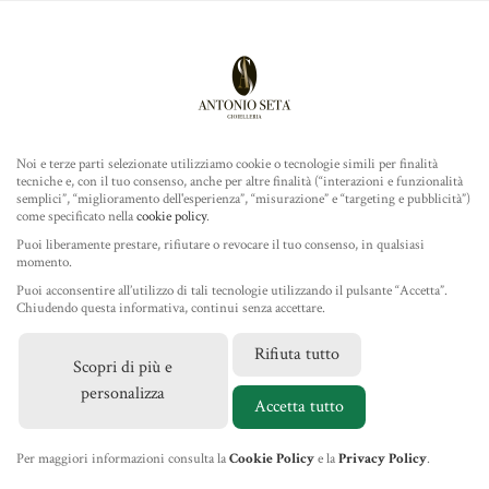
Antonio Seta Gioielleria
ROLEX
MENU
Noi e terze parti selezionate utilizziamo cookie o tecnologie simili per finalità
tecniche e, con il tuo consenso, anche per altre finalità (“interazioni e funzionalità
TUDOR
semplici”, “miglioramento dell'esperienza”, “misurazione” e “targeting e pubblicità”)
come specificato nella
cookie policy
.
GIOIELLERIA
Puoi liberamente prestare, rifiutare o revocare il tuo consenso, in qualsiasi
momento.
Puoi acconsentire all’utilizzo di tali tecnologie utilizzando il pulsante “Accetta”.
IL NEGOZIO
Chiudendo questa informativa, continui senza accettare.
Rifiuta tutto
Scopri di più e
MARCHI
personalizza
Accetta tutto
NEWS
Per maggiori informazioni consulta la
Cookie Policy
e la
Privacy Policy
.