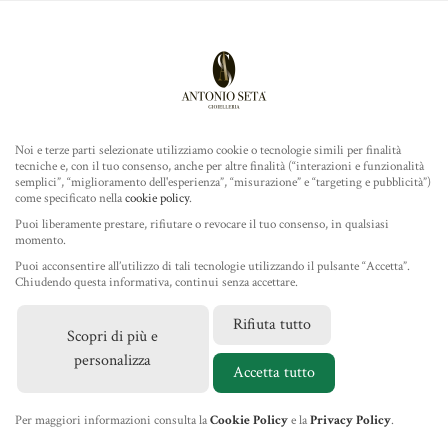
Antonio Seta Gioielleria
ROLEX
ORARI
Noi e terze parti selezionate utilizziamo cookie o tecnologie simili per finalità
tecniche e, con il tuo consenso, anche per altre finalità (“interazioni e funzionalità
TUDOR
Lun - Mar - Mer - Ven - Sab
semplici”, “miglioramento dell'esperienza”, “misurazione” e “targeting e pubblicità”)
10.00 / 13.00 - 16.45 / 20.00
come specificato nella
cookie policy
.
GIOIELLERIA
Puoi liberamente prestare, rifiutare o revocare il tuo consenso, in qualsiasi
momento.
Giovedì e Domenica chiuso intera giornata
Puoi acconsentire all’utilizzo di tali tecnologie utilizzando il pulsante “Accetta”.
Chiuso per ferie dal 10 al 16 Agosto 2026
IL NEGOZIO
Chiudendo questa informativa, continui senza accettare.
Rifiuta tutto
CONTATTI
Scopri di più e
MARCHI
personalizza
+39 085 4212354
Accetta tutto
NEWS
info@antonioseta.it
Per maggiori informazioni consulta la
Cookie Policy
e la
Privacy Policy
.