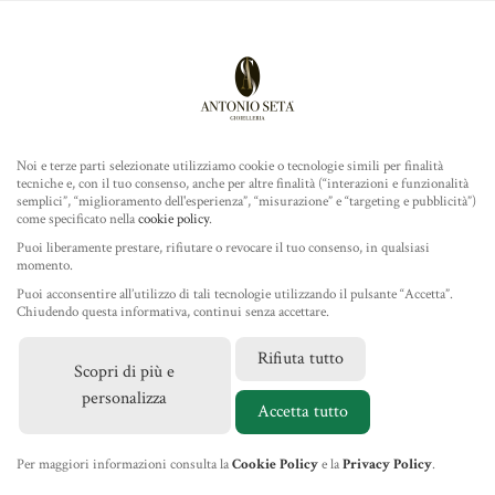
Antonio Seta Gioielleria
ROLEX
COLLEZIONE
Noi e terze parti selezionate utilizziamo cookie o tecnologie simili per finalità
tecniche e, con il tuo consenso, anche per altre finalità (“interazioni e funzionalità
TUDOR
semplici”, “miglioramento dell'esperienza”, “misurazione” e “targeting e pubblicità”)
come specificato nella
cookie policy
.
Home
/
Gioielleria
/
Gioielli Pasquale Bruni
/ Collana Petit
GIOIELLERIA
Puoi liberamente prestare, rifiutare o revocare il tuo consenso, in qualsiasi
Garden
momento.
Puoi acconsentire all’utilizzo di tali tecnologie utilizzando il pulsante “Accetta”.
IL NEGOZIO
Chiudendo questa informativa, continui senza accettare.
Rifiuta tutto
Scopri di più e
MARCHI
personalizza
Accetta tutto
NEWS
Per maggiori informazioni consulta la
Cookie Policy
e la
Privacy Policy
.