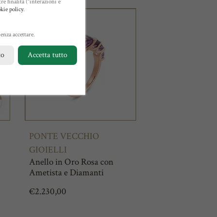
re finalità (“interazioni e
kie policy
.
enza accettare.
to
Accetta tutto
PONTE VECCHIO
GIOIELLI
Anello in Oro Rosa con
Ametista e Diamanti
€
2.230,00