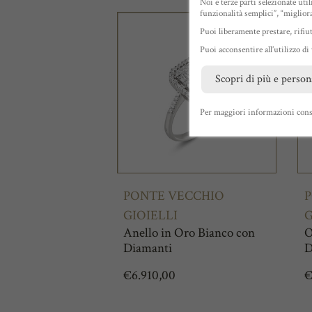
Noi e terze parti selezionate uti
funzionalità semplici”, “miglior
Puoi liberamente prestare, rifiu
Puoi acconsentire all’utilizzo di
Scopri di più e person
Per maggiori informazioni cons
PONTE VECCHIO
P
GIOIELLI
G
Anello in Oro Bianco con
O
Diamanti
D
€
6.910,00