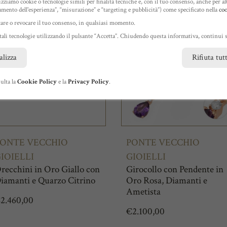
lizziamo cookie o tecnologie simili per finalità tecniche e, con il tuo consenso, anche per alt
amento dell'esperienza”, “misurazione” e “targeting e pubblicità”) come specificato nella
coo
tare o revocare il tuo consenso, in qualsiasi momento.
 tali tecnologie utilizzando il pulsante “Accetta”. Chiudendo questa informativa, continui s
alizza
Rifiuta tut
ulta la
Cookie Policy
e la
Privacy Policy
.
ONTE VECCHIO
PONTE VECCHIO
IOIELLI
GIOIELLI
recchini in Oro Giallo con
Girocollo con Pendente in
iamanti e Quarzo Citrino
Oro Rosa, Diamanti e
Ametista
€
2.460,00
€
2.100,00