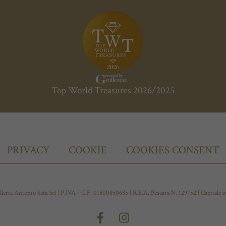
Top World Treasures 2026/2025
PRIVACY
COOKIE
COOKIES CONSENT
leria Antonio Seta Srl | P.IVA - C.F. 01800850685 | R.E.A. Pescara N. 129752 | Capitale 