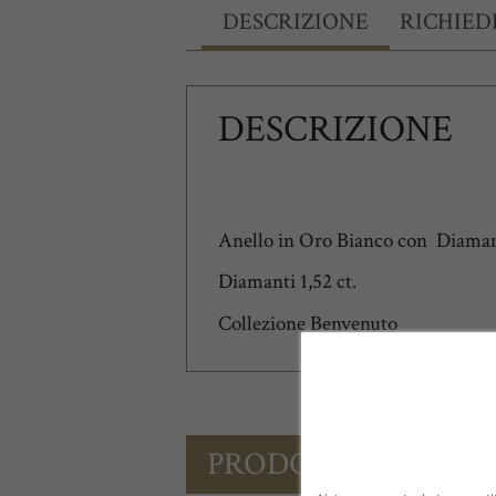
DESCRIZIONE
RICHIED
DESCRIZIONE
Anello in Oro Bianco con Diaman
Diamanti 1,52 ct.
Collezione Benvenuto
PRODOTTI CORREL