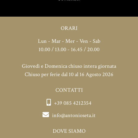
ORARI
Lun - Mar - Mer - Ven - Sab
10.00 / 13.00 - 16.45 / 20.00
Giovedì e Domenica chiuso intera giornata
Chiuso per ferie dal 10 al 16 Agosto 2026
CONTATTI
+39 085 4212354
info@antonioseta.it
DOVE SIAMO