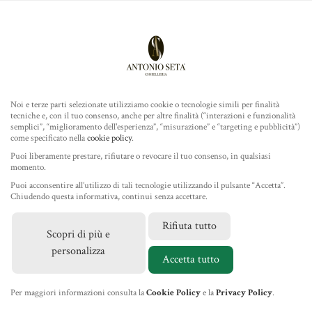
Antonio Seta Gioielleria
ROLEX
MENU
Noi e terze parti selezionate utilizziamo cookie o tecnologie simili per finalità
tecniche e, con il tuo consenso, anche per altre finalità (“interazioni e funzionalità
TUDOR
semplici”, “miglioramento dell'esperienza”, “misurazione” e “targeting e pubblicità”)
come specificato nella
cookie policy
.
GIOIELLERIA
Puoi liberamente prestare, rifiutare o revocare il tuo consenso, in qualsiasi
momento.
NOVITÀ
Puoi acconsentire all’utilizzo di tali tecnologie utilizzando il pulsante “Accetta”.
2025
IL NEGOZIO
Chiudendo questa informativa, continui senza accettare.
Rifiuta tutto
Scopri di più e
MARCHI
personalizza
Accetta tutto
NEWS
Per maggiori informazioni consulta la
Cookie Policy
e la
Privacy Policy
.