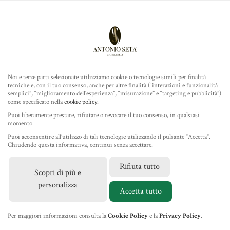
Antonio Seta Gioielleria
ROLEX
MENU
Noi e terze parti selezionate utilizziamo cookie o tecnologie simili per finalità
tecniche e, con il tuo consenso, anche per altre finalità (“interazioni e funzionalità
TUDOR
semplici”, “miglioramento dell'esperienza”, “misurazione” e “targeting e pubblicità”)
come specificato nella
cookie policy
.
GIOIELLERIA
Puoi liberamente prestare, rifiutare o revocare il tuo consenso, in qualsiasi
momento.
Puoi acconsentire all’utilizzo di tali tecnologie utilizzando il pulsante “Accetta”.
IL NEGOZIO
Chiudendo questa informativa, continui senza accettare.
Rifiuta tutto
Scopri di più e
MARCHI
personalizza
Accetta tutto
NEWS
Per maggiori informazioni consulta la
Cookie Policy
e la
Privacy Policy
.